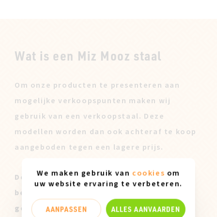
Wat is een Miz Mooz staal
Om onze producten te presenteren aan
mogelijke verkoopspunten maken wij
gebruik van een verkoopstaal. Deze
modellen worden dan ook achteraf te koop
aangeboden tegen een lagere prijs.
We maken gebruik van
cookies
om
Deze Miz Mooz Stalen zijn enkel
uw website ervaring te verbeteren.
beschikbaar in maatje 37 en kunnen lichte
gebruikssporen vertonen.
AANPASSEN
ALLES AANVAARDEN