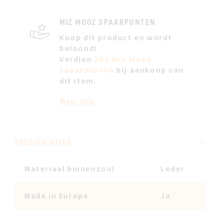
JE
VERL
MIZ MOOZ SPAARPUNTEN
Koop dit product en wordt
beloond!
Verdien
300 Miz Mooz
spaarpunten
bij aankoop van
dit item.
Meer info
SPECIFICATIES
Materiaal binnenzool
Leder
Made in Europe
Ja