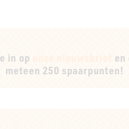
je in op
onze nieuwsbrief
en 
meteen 250 spaarpunten!