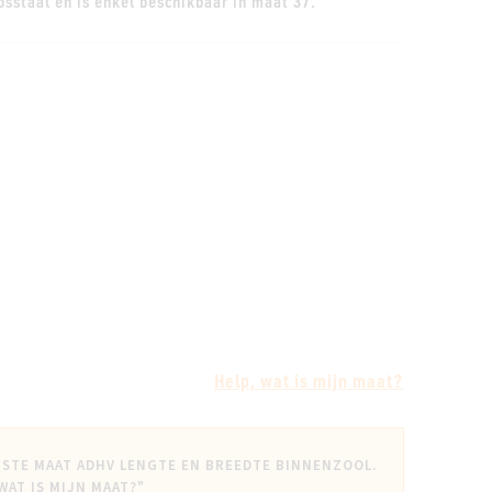
psstaal en is enkel beschikbaar in maat 37.
Help, wat is mijn maat?
ISTE MAAT ADHV LENGTE EN BREEDTE BINNENZOOL.
 WAT IS MIJN MAAT?"