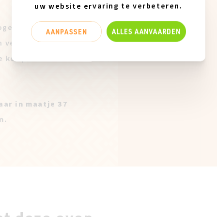
uw website ervaring te verbeteren.
gelijke
AANPASSEN
ALLES AANVAARDEN
n verkoopstaal.
e koop
aar in maatje 37
n.