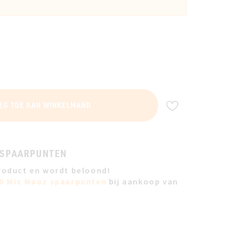
VOEG TOE A
EG TOE AAN WINKELMAND
 SPAARPUNTEN
roduct en wordt beloond!
0 Miz Mooz spaarpunten
bij aankoop van