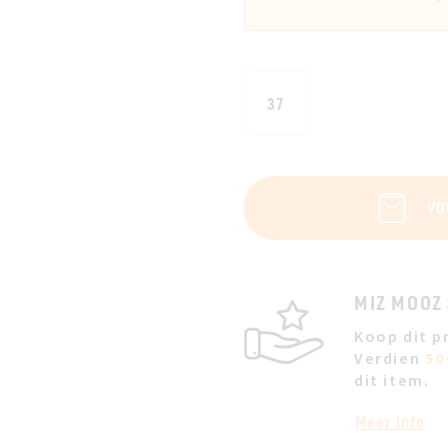
37
VO
MIZ MOOZ
Koop dit p
Verdien
50
dit item.
Meer info