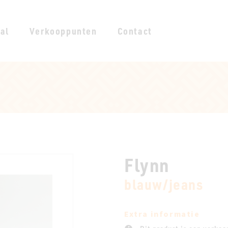
al
Verkooppunten
Contact
Flynn
blauw/jeans
Extra informatie