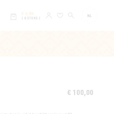
€ 0,00
ZOEKEN
Aanmelden
Verlanglijst
NL
( 0 STUKS )
€ 100,00