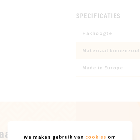
SPECIFICATIES
Hakhoogte
Materiaal binnenzool
Made in Europe
aal
We maken gebruik van
cookies
om