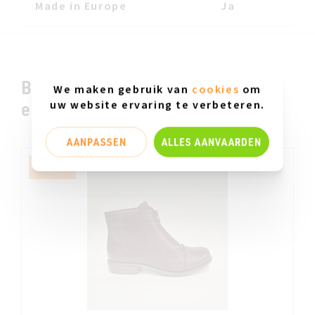
Made in Europe
Ja
Bekijk ook zeker en vast deze
We maken gebruik van
cookies
om
uw website ervaring te verbeteren.
even ...
AANPASSEN
ALLES AANVAARDEN
NIEUW