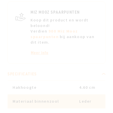
JE
VERL
MIZ MOOZ SPAARPUNTEN
Koop dit product en wordt
beloond!
Verdien
900 Miz Mooz
spaarpunten
bij aankoop van
dit item.
Meer info
SPECIFICATIES
Hakhoogte
4.60 cm
Materiaal binnenzool
Leder