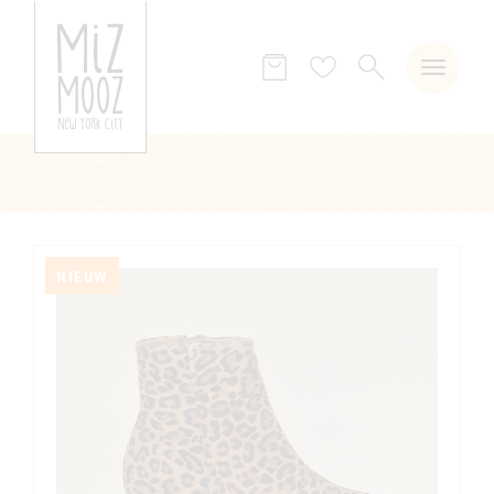
ZOEKEN
Verlanglijst
NIEUW