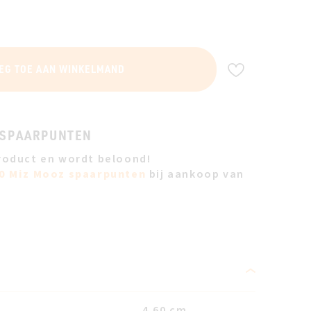
VOEG TOE A
EG TOE AAN WINKELMAND
 SPAARPUNTEN
roduct en wordt beloond!
0 Miz Mooz spaarpunten
bij aankoop van
4.60 cm