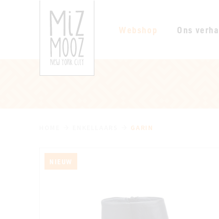
Webshop
Ons verha
HOME
ENKELLAARS
GARIN
NIEUW