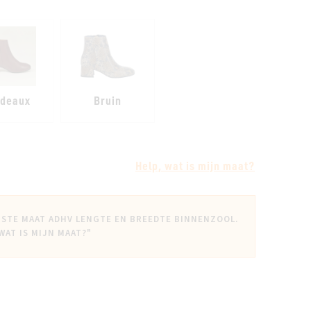
rdeaux
Bruin
Help, wat is mijn maat?
ISTE MAAT ADHV LENGTE EN BREEDTE BINNENZOOL.
 WAT IS MIJN MAAT?"