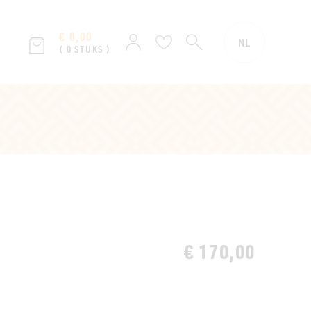
€ 0,00
ZOEKEN
Aanmelden
Verlanglijst
NL
( 0 STUKS )
€ 170,00