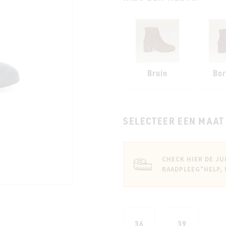
Bruin
Bo
SELECTEER EEN MAAT
CHECK HIER DE JU
RAADPLEEG
"HELP,
36
39