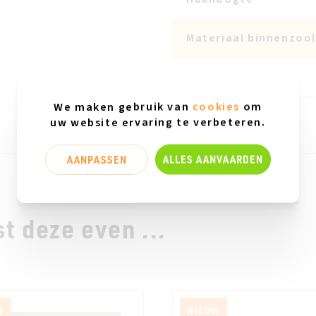
Materiaal binnenzool
Made in Europe
We maken gebruik van
cookies
om
uw website ervaring te verbeteren.
AANPASSEN
ALLES AANVAARDEN
t deze even ...
W
NIEUW