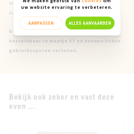
We maken gebruik van
cookies
om
modellen worden dan ook achteraf te koop
uw website ervaring te verbeteren.
aangeboden tegen een lagere prijs.
AANPASSEN
ALLES AANVAARDEN
Deze Miz Mooz Stalen zijn enkel
beschikbaar in maatje 37 en kunnen lichte
gebruikssporen vertonen.
Bekijk ook zeker en vast deze
even ...