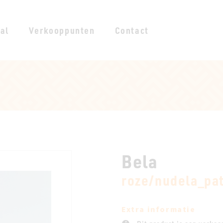
al
Verkooppunten
Contact
Bela
roze/nudela_pa
Extra informatie