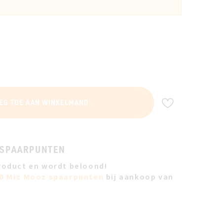
VOEG TOE A
EG TOE AAN WINKELMAND
 SPAARPUNTEN
roduct en wordt beloond!
0 Miz Mooz spaarpunten
bij aankoop van