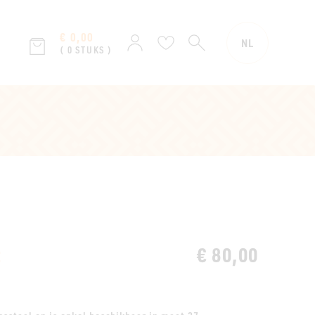
€ 0,00
ZOEKEN
Aanmelden
Verlanglijst
NL
( 0 STUKS )
t
€ 80,00