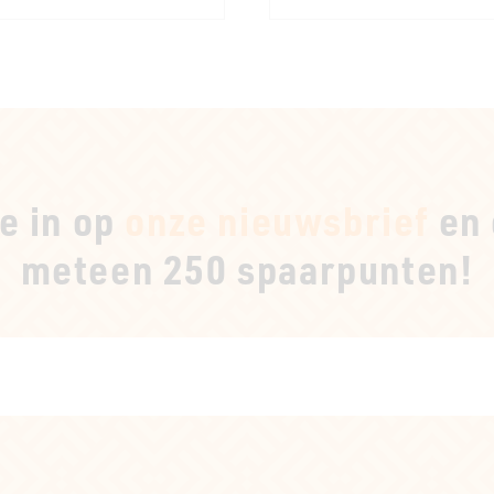
je in op
onze nieuwsbrief
en 
meteen 250 spaarpunten!