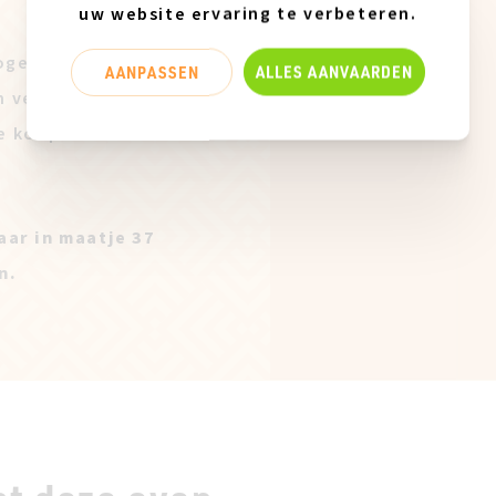
uw website ervaring te verbeteren.
gelijke
AANPASSEN
ALLES AANVAARDEN
n verkoopstaal.
e koop
aar in maatje 37
n.