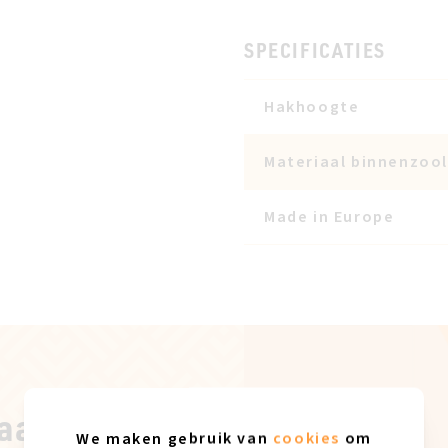
SPECIFICATIES
Hakhoogte
Materiaal binnenzool
Made in Europe
aal
We maken gebruik van
cookies
om