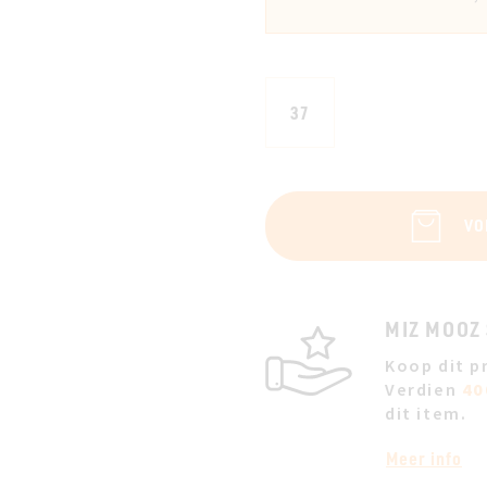
37
VO
MIZ MOOZ
Koop dit p
Verdien
40
dit item.
Meer info