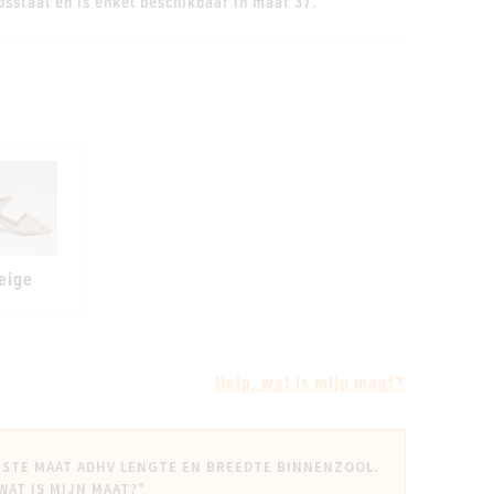
psstaal en is enkel beschikbaar in maat 37.
eige
Help, wat is mijn maat?
ISTE MAAT ADHV LENGTE EN BREEDTE BINNENZOOL.
 WAT IS MIJN MAAT?"