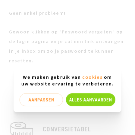
Geen enkel probleem!
Gewoon klikken op "Paswoord vergeten" op
de login pagina en je zal een link ontvangen
in je inbox om zo je paswoord te kunnen
resetten.
We maken gebruik van
cookies
om
uw website ervaring te verbeteren.
AANPASSEN
ALLES AANVAARDEN
CONVERSIETABEL