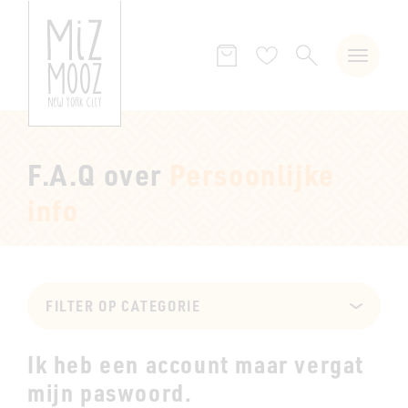
ZOEKEN
Verlanglijst
F.A.Q over
Persoonlijke
info
FILTER OP CATEGORIE
Ik heb een account maar vergat
mijn paswoord.