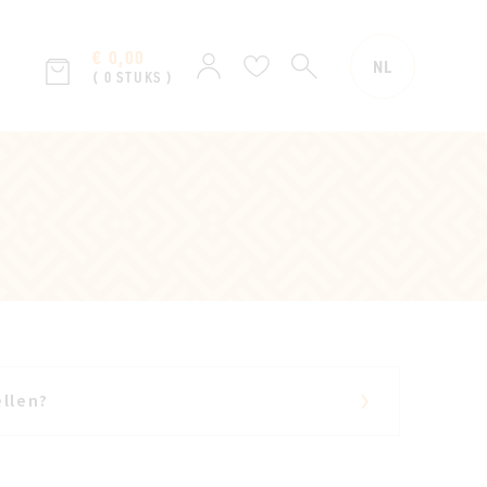
€ 0,00
ZOEKEN
Aanmelden
Verlanglijst
NL
( 0 STUKS )
llen?