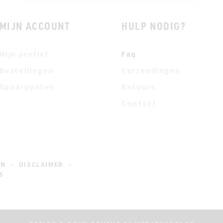
MIJN ACCOUNT
HULP NODIG?
Mijn profiel
Faq
Bestellingen
Verzendingen
Spaarpunten
Retours
Contact
EN
-
DISCLAIMER
-
S