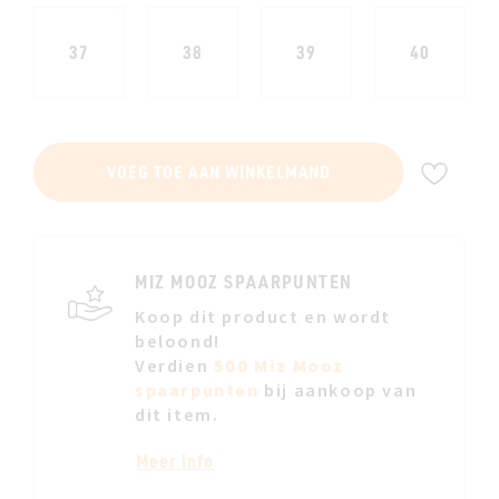
37
38
39
40
VOE
VOEG TOE AAN WINKELMAND
TOE
AAN
JE
VERL
MIZ MOOZ SPAARPUNTEN
Koop dit product en wordt
beloond!
Verdien
500 Miz Mooz
spaarpunten
bij aankoop van
dit item.
Meer info