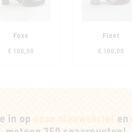
Foxe
Fleet
€ 100,00
€ 100,00
je in op
onze nieuwsbrief
en 
meteen 250 spaarpunten!