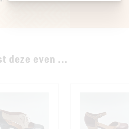
n.
t deze even ...