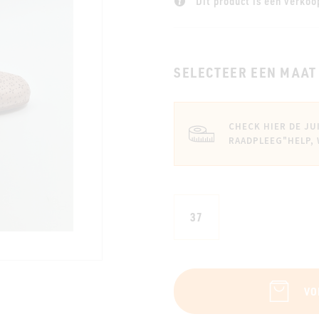
Dit product is een verkoo
SELECTEER EEN MAAT
CHECK HIER DE JU
RAADPLEEG
"HELP,
37
VO