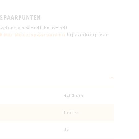
 SPAARPUNTEN
roduct en wordt beloond!
0 Miz Mooz spaarpunten
bij aankoop van
4.50 cm
Leder
Ja