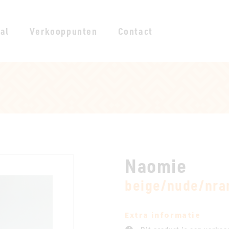
al
Verkooppunten
Contact
Naomie
beige/nude/nra
Extra informatie