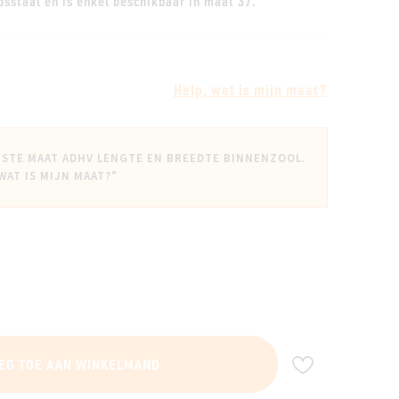
psstaal en is enkel beschikbaar in maat 37.
Help, wat is mijn maat?
ISTE MAAT ADHV LENGTE EN BREEDTE BINNENZOOL.
 WAT IS MIJN MAAT?"
VOEG TOE A
EG TOE AAN WINKELMAND