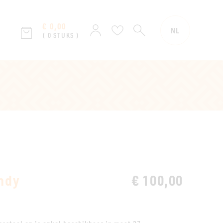
€ 0,00
ZOEKEN
Aanmelden
Verlanglijst
NL
( 0 STUKS )
ndy
€ 100,00