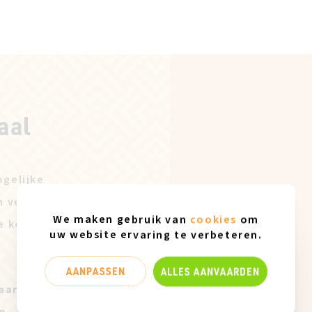
aal
gelijke
n verkoopstaal.
We maken gebruik van
cookies
om
e koop
uw website ervaring te verbeteren.
AANPASSEN
ALLES AANVAARDEN
aar in maatje 37