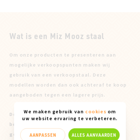
Wat is een Miz Mooz staal
Om onze producten te presenteren aan
mogelijke verkoopspunten maken wij
gebruik van een verkoopstaal. Deze
modellen worden dan ook achteraf te koop
aangeboden tegen een lagere prijs.
We maken gebruik van
cookies
om
Deze Miz Mooz Stalen zijn enkel
uw website ervaring te verbeteren.
beschikbaar in maatje 37 en kunnen lichte
gebruikssporen vertonen.
AANPASSEN
ALLES AANVAARDEN