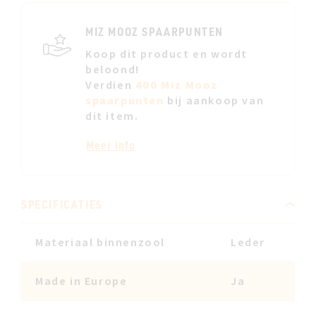
JE
VERL
MIZ MOOZ SPAARPUNTEN
Koop dit product en wordt
beloond!
Verdien
400 Miz Mooz
spaarpunten
bij aankoop van
dit item.
Meer info
SPECIFICATIES
Materiaal binnenzool
Leder
Made in Europe
Ja