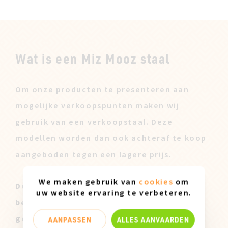
Wat is een Miz Mooz staal
Om onze producten te presenteren aan
mogelijke verkoopspunten maken wij
gebruik van een verkoopstaal. Deze
modellen worden dan ook achteraf te koop
aangeboden tegen een lagere prijs.
We maken gebruik van
cookies
om
Deze Miz Mooz Stalen zijn enkel
uw website ervaring te verbeteren.
beschikbaar in maatje 37 en kunnen lichte
gebruikssporen vertonen.
AANPASSEN
ALLES AANVAARDEN