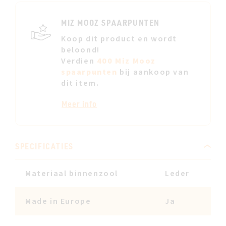
JE
VERL
MIZ MOOZ SPAARPUNTEN
Koop dit product en wordt
beloond!
Verdien
400 Miz Mooz
spaarpunten
bij aankoop van
dit item.
Meer info
SPECIFICATIES
Materiaal binnenzool
Leder
Made in Europe
Ja