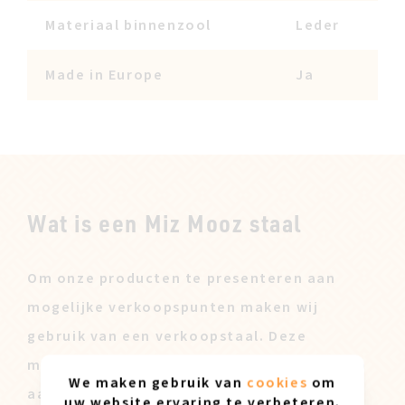
Materiaal binnenzool
Leder
Made in Europe
Ja
Wat is een Miz Mooz staal
Om onze producten te presenteren aan
mogelijke verkoopspunten maken wij
gebruik van een verkoopstaal. Deze
modellen worden dan ook achteraf te koop
We maken gebruik van
cookies
om
aangeboden tegen een lagere prijs.
uw website ervaring te verbeteren.