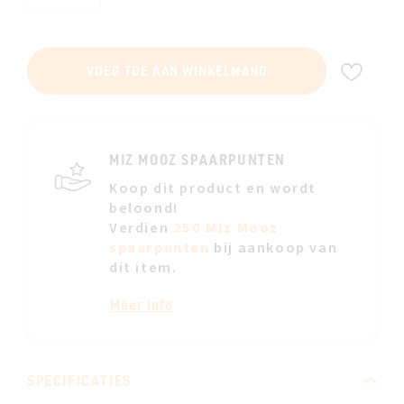
VOE
VOEG TOE AAN WINKELMAND
TOE
AAN
JE
VERL
MIZ MOOZ SPAARPUNTEN
Koop dit product en wordt
beloond!
Verdien
250 Miz Mooz
spaarpunten
bij aankoop van
dit item.
Meer info
SPECIFICATIES