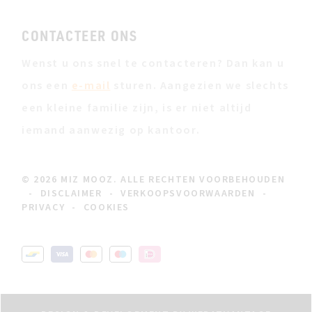
CONTACTEER ONS
Wenst u ons snel te contacteren? Dan kan u
ons een
e-mail
sturen. Aangezien we slechts
een kleine familie zijn, is er niet altijd
iemand aanwezig op kantoor.
© 2026 MIZ MOOZ. ALLE RECHTEN VOORBEHOUDEN
-
DISCLAIMER
-
VERKOOPSVOORWAARDEN
-
PRIVACY
-
COOKIES