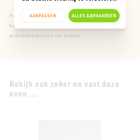
AANPASSEN
ALLES AANVAARDEN
Deze Miz Mooz Stalen zijn enkel
beschikbaar in maatje 37 en kunnen lichte
gebruikssporen vertonen.
Bekijk ook zeker en vast deze
even ...