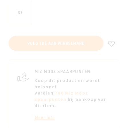
37
VOE
VOEG TOE AAN WINKELMAND
TOE
AAN
JE
VERL
MIZ MOOZ SPAARPUNTEN
Koop dit product en wordt
beloond!
Verdien
700 Miz Mooz
spaarpunten
bij aankoop van
dit item.
Meer info