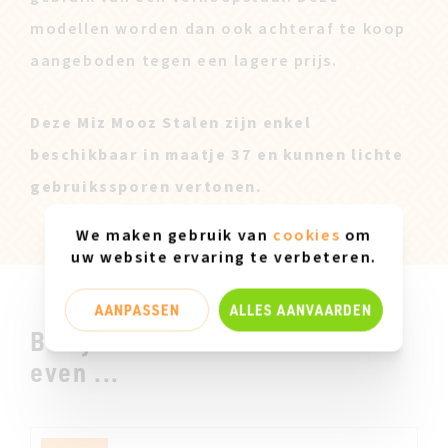
modellen worden dan ook achteraf te koop
aangeboden tegen een lagere prijs.
Deze Miz Mooz Stalen zijn enkel
beschikbaar in maatje 37 en kunnen lichte
gebruikssporen vertonen.
We maken gebruik van
cookies
om
uw website ervaring te verbeteren.
AANPASSEN
ALLES AANVAARDEN
Bekijk ook zeker en vast deze
even ...