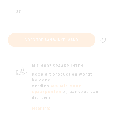
37
VOE
VOEG TOE AAN WINKELMAND
TOE
AAN
JE
VERL
MIZ MOOZ SPAARPUNTEN
Koop dit product en wordt
beloond!
Verdien
600 Miz Mooz
spaarpunten
bij aankoop van
dit item.
Meer info