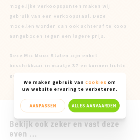
mogelijke verkoopspunten maken wij
gebruik van een verkoopstaal. Deze
modellen worden dan ook achteraf te koop
aangeboden tegen een lagere prijs.
Deze Miz Mooz Stalen zijn enkel
beschikbaar in maatje 37 en kunnen lichte
gebruikssporen vertonen.
We maken gebruik van
cookies
om
uw website ervaring te verbeteren.
AANPASSEN
ALLES AANVAARDEN
Bekijk ook zeker en vast deze
even ...