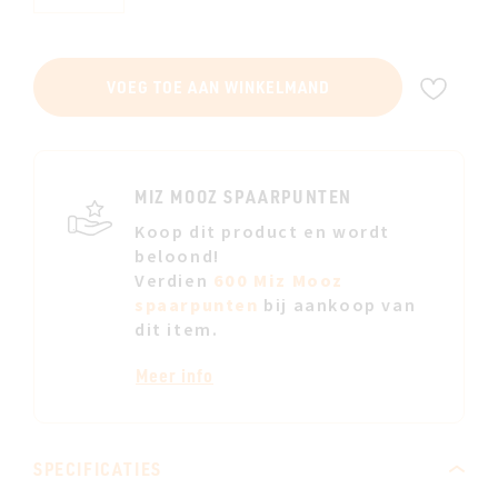
VOE
VOEG TOE AAN WINKELMAND
TOE
AAN
JE
VERL
MIZ MOOZ SPAARPUNTEN
Koop dit product en wordt
beloond!
Verdien
600 Miz Mooz
spaarpunten
bij aankoop van
dit item.
Meer info
SPECIFICATIES