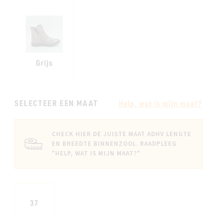
Grijs
SELECTEER EEN MAAT
Help, wat is mijn maat?
CHECK HIER DE JUISTE MAAT ADHV LENGTE
EN BREEDTE BINNENZOOL. RAADPLEEG
"HELP, WAT IS MIJN MAAT?"
37