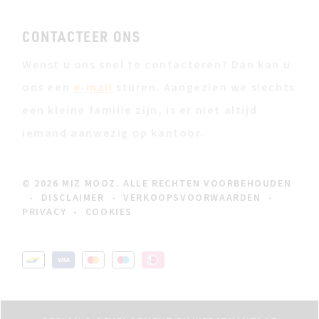
CONTACTEER ONS
Wenst u ons snel te contacteren? Dan kan u
ons een
e-mail
sturen. Aangezien we slechts
een kleine familie zijn, is er niet altijd
iemand aanwezig op kantoor.
© 2026 MIZ MOOZ. ALLE RECHTEN VOORBEHOUDEN
-
DISCLAIMER
-
VERKOOPSVOORWAARDEN
-
PRIVACY
-
COOKIES