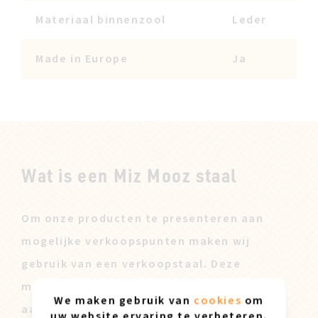
Materiaal binnenzool
Leder
Made in Europe
Ja
Wat is een Miz Mooz staal
Om onze producten te presenteren aan
mogelijke verkoopspunten maken wij
gebruik van een verkoopstaal. Deze
modellen worden dan ook achteraf te koop
We maken gebruik van
cookies
om
aangeboden tegen een lagere prijs.
uw website ervaring te verbeteren.