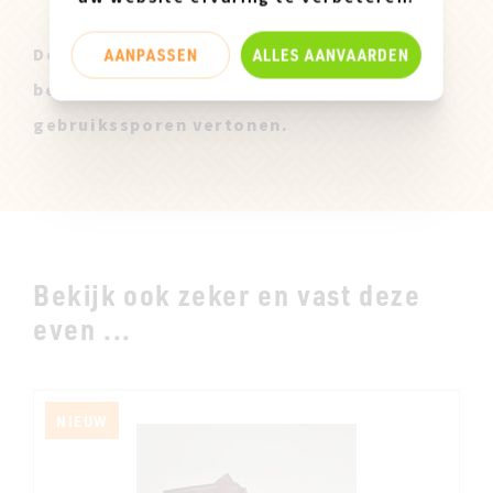
AANPASSEN
ALLES AANVAARDEN
Deze Miz Mooz Stalen zijn enkel
beschikbaar in maatje 37 en kunnen lichte
gebruikssporen vertonen.
Bekijk ook zeker en vast deze
even ...
NIEUW