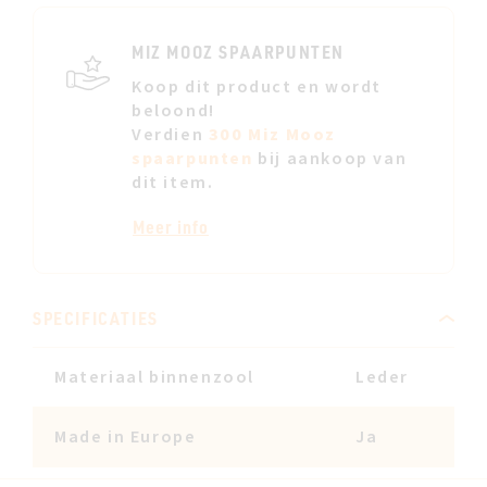
JE
VERL
MIZ MOOZ SPAARPUNTEN
Koop dit product en wordt
beloond!
Verdien
300 Miz Mooz
spaarpunten
bij aankoop van
dit item.
Meer info
SPECIFICATIES
Materiaal binnenzool
Leder
Made in Europe
Ja