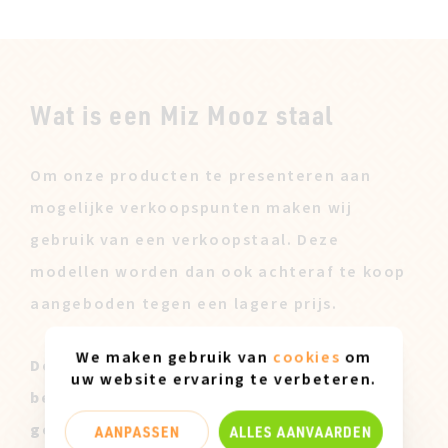
Wat is een Miz Mooz staal
Om onze producten te presenteren aan
mogelijke verkoopspunten maken wij
gebruik van een verkoopstaal. Deze
modellen worden dan ook achteraf te koop
aangeboden tegen een lagere prijs.
We maken gebruik van
cookies
om
Deze Miz Mooz Stalen zijn enkel
uw website ervaring te verbeteren.
beschikbaar in maatje 37 en kunnen lichte
gebruikssporen vertonen.
AANPASSEN
ALLES AANVAARDEN