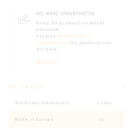
JE
VERL
MIZ MOOZ SPAARPUNTEN
Koop dit product en wordt
beloond!
Verdien
400 Miz Mooz
spaarpunten
bij aankoop van
dit item.
Meer info
SPECIFICATIES
Materiaal binnenzool
Leder
Made in Europe
Ja