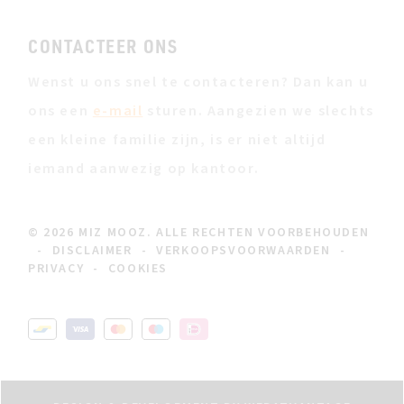
CONTACTEER ONS
Wenst u ons snel te contacteren? Dan kan u
ons een
e-mail
sturen. Aangezien we slechts
een kleine familie zijn, is er niet altijd
iemand aanwezig op kantoor.
© 2026 MIZ MOOZ. ALLE RECHTEN VOORBEHOUDEN
-
DISCLAIMER
-
VERKOOPSVOORWAARDEN
-
PRIVACY
-
COOKIES