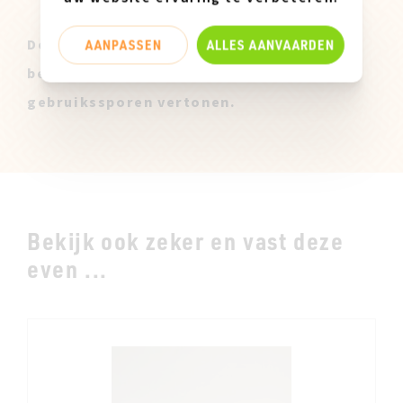
AANPASSEN
ALLES AANVAARDEN
Deze Miz Mooz Stalen zijn enkel
beschikbaar in maatje 37 en kunnen lichte
gebruikssporen vertonen.
Bekijk ook zeker en vast deze
even ...