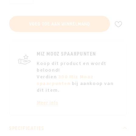
VOE
VOEG TOE AAN WINKELMAND
TOE
AAN
JE
VERL
MIZ MOOZ SPAARPUNTEN
Koop dit product en wordt
beloond!
Verdien
300 Miz Mooz
spaarpunten
bij aankoop van
dit item.
Meer info
SPECIFICATIES