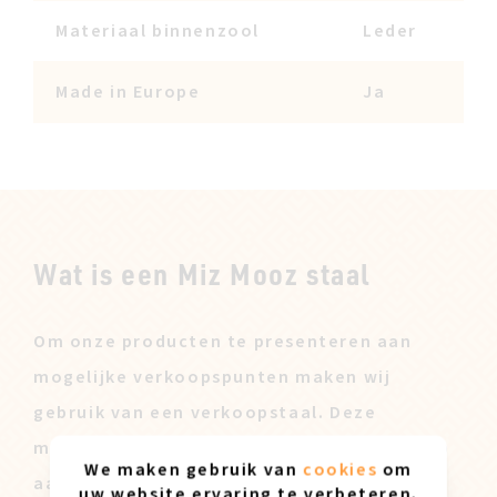
Materiaal binnenzool
Leder
Made in Europe
Ja
Wat is een Miz Mooz staal
Om onze producten te presenteren aan
mogelijke verkoopspunten maken wij
gebruik van een verkoopstaal. Deze
modellen worden dan ook achteraf te koop
We maken gebruik van
cookies
om
aangeboden tegen een lagere prijs.
uw website ervaring te verbeteren.