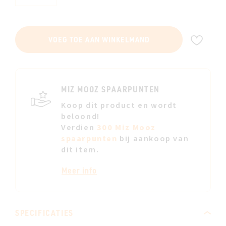
VOE
VOEG TOE AAN WINKELMAND
TOE
AAN
JE
VERL
MIZ MOOZ SPAARPUNTEN
Koop dit product en wordt
beloond!
Verdien
300 Miz Mooz
spaarpunten
bij aankoop van
dit item.
Meer info
SPECIFICATIES