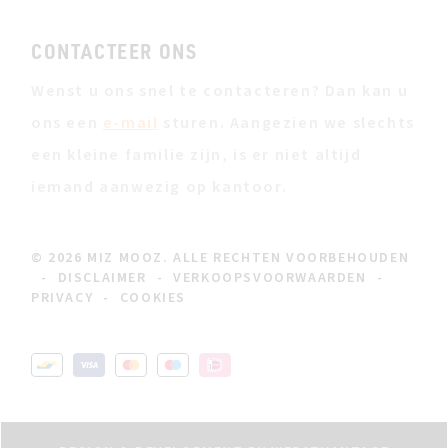
CONTACTEER ONS
Wenst u ons snel te contacteren? Dan kan u
ons een
e-mail
sturen. Aangezien we slechts
een kleine familie zijn, is er niet altijd
iemand aanwezig op kantoor.
© 2026 MIZ MOOZ. ALLE RECHTEN VOORBEHOUDEN
-
DISCLAIMER
-
VERKOOPSVOORWAARDEN
-
PRIVACY
-
COOKIES