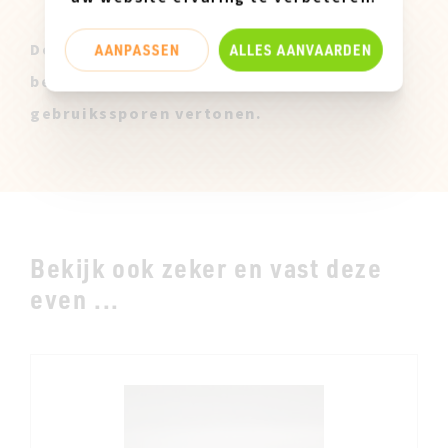
AANPASSEN
ALLES AANVAARDEN
Deze Miz Mooz Stalen zijn enkel
beschikbaar in maatje 37 en kunnen lichte
gebruikssporen vertonen.
Bekijk ook zeker en vast deze
even ...