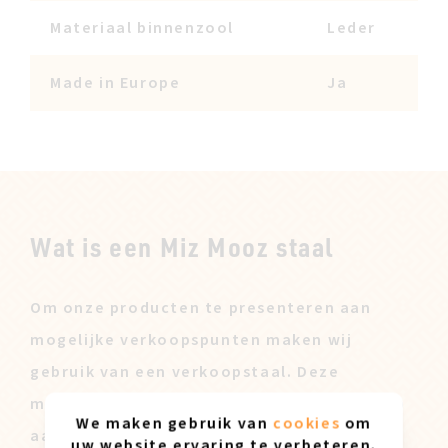
Materiaal binnenzool
Leder
Made in Europe
Ja
Wat is een Miz Mooz staal
Om onze producten te presenteren aan
mogelijke verkoopspunten maken wij
gebruik van een verkoopstaal. Deze
modellen worden dan ook achteraf te koop
We maken gebruik van
cookies
om
aangeboden tegen een lagere prijs.
uw website ervaring te verbeteren.