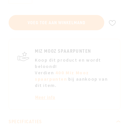
VOE
VOEG TOE AAN WINKELMAND
TOE
AAN
JE
VERL
MIZ MOOZ SPAARPUNTEN
Koop dit product en wordt
beloond!
Verdien
400 Miz Mooz
spaarpunten
bij aankoop van
dit item.
Meer info
SPECIFICATIES