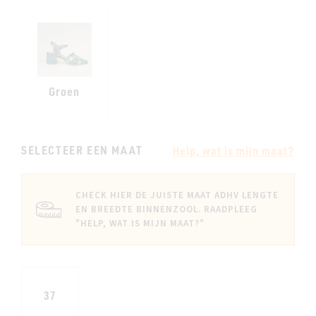
Groen
SELECTEER EEN MAAT
Help, wat is mijn maat?
CHECK HIER DE JUISTE MAAT ADHV LENGTE
EN BREEDTE BINNENZOOL. RAADPLEEG
"HELP, WAT IS MIJN MAAT?"
37