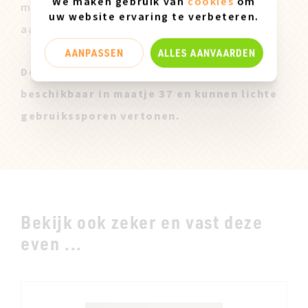
We maken gebruik van
cookies
om
modellen worden dan ook achteraf te koop
uw website ervaring te verbeteren.
aangeboden tegen een lagere prijs.
AANPASSEN
ALLES AANVAARDEN
Deze Miz Mooz Stalen zijn enkel
beschikbaar in maatje 37 en kunnen lichte
gebruikssporen vertonen.
Bekijk ook zeker en vast deze
even ...